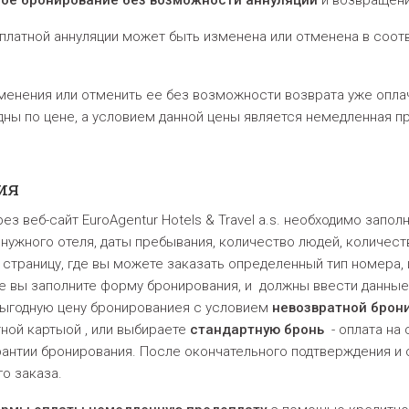
ное бронирование
без возможности аннуляции
и возвращени
атной аннуляции может быть изменена или отменена в соотв
енения или отменить ее без возможности возврата уже оплач
ны по цене, а условием данной цены является немедленная п
ия
 веб-сайт EuroAgentur Hotels & Travel a.s. необходимо запо
жного отеля, даты пребывания, количество людей, количество
страницу, где вы можете заказать определенный тип номера, 
где вы заполните форму бронирования, и должны ввести данны
 выгодную цену бронированиея с условием
невозвратной брони
ной картыой , или выбираете
стандартн
ую бронь
- оплата на 
антии бронирования. После окончательного подтверждения и 
о заказа.