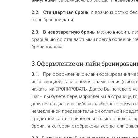
аннуляции
за один день до заезда и
невозвот
2.2.
Стандартная брон
ь
с возможностью беспл
от выбранной даты.
2.3.
В невозвратную бронь
можно вносить изм
сравнению со стандартными всегда более выгод
бронирования.
3.
Оформление он-лайн брони
рован
3.1.
При оформлении он-лайн бронирования через
информацией, касающейся размещения (выбор ну
нажать на БРОНИРОВАТЬ. Далее Вы попадете на 
шаг - вы будете перенаправлены на страницу, 
делятся на два типа: либо вы выбираете самую
немедленной предварительной оплатыой кредит
кредитной карты приведены только с целью гар
брони , в котором отображены все детали Вашег