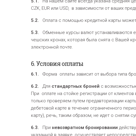
5.1.
На нашем сайте всегда указана средняя цен
CZK, EUR или USD, в зависимости от ваших пред
5.2.
Оплата с помощью кредитной карты может
5.3.
Обменные курсы валют устанавливаются ежед
чешских кронах, которая была снята с Вашей кр
электронной почте.
6.
Условия оплаты
6.1.
Форма оплаты зависит от выбора типа брон
6.2.
Для
стандартных
броней
с возможностью 
При оплате на стойке регистрации от клиентов 
только проверяем путем предавторизации карт
дебетовой карте в течение ограниченного пери
карту), речь, таким образом, не идет о снятии 
6.3.
При
невозвратном бронировании
действу
указанной в заявке, осуществляет непосредств