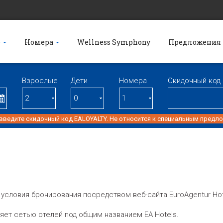
е
Номера
Wellness Symphony
Предложения
Взрослые
Дети
Номерa
Скидочный код
 введите скидочный код EALOYALTY. Не относится к специальным предл
ловия бронирования посредством веб-сайта EuroAgentur Hotel
вляет сетью отелей под общим названием EA Hotels.