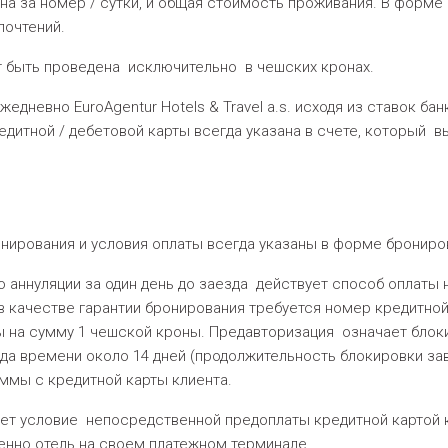
а за номер / сутки, и общая стоимость проживания. В форме
почтений.
 быть проведена исключительно в чешских кронах.
невно EuroAgentur Hotels & Travel a.s. исходя из ставок ба
едитной / дебетовой карты всегда указана в счете, который 
ирования и условия оплаты всегда указаны в форме брониро
аннуляции за один день до заезда действует способ оплаты 
в качестве гарантии бронирования требуется номер кредитной
ы на сумму 1 чешской кроны. Предавторизация означает блок
ода времени около 14 дней (продолжительность блокировки за
суммы с кредитной карты клиента.
ет условие непосредственной предоплаты кредитной картой к
енно отель на своем платежном терминале.