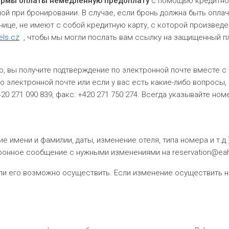
рмы оплаты немедленную предоплату
с помощью кредитной
ой при бронировании. В случае, если бронь должна быть опла
инице, не имеют с собой кредитную карту, с которой произведе
els.cz
, чтобы мы могли послать вам ссылку на защищенный п
, вы получите подтверждение по электронной почте вместе с
о электронной почте или если у вас есть какие-либо вопросы,
+420 271 090 839, факс: +420 271 750 274. Всегда указывайте н
имени и фамилии, даты, изменение отеля, типа номера и т.д.
ектронное сообщение с нужными изменениями на reservation@eah
 его возможно осуществить. Если изменение осуществить не