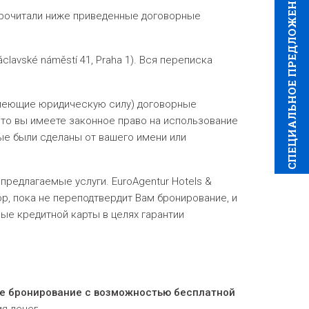
CПЕЦИAЛЬНОЕ ПРЕДЛОЖЕНИЕ
 прочитали ниже приведенные договорные
clavské náměstí 41, Praha 1). Вся переписка
(имеющие юридическую силу) договорные
е, что вы имеете законное право на использование
орые были сделаны от вашего имени или
редлагаемые услуги. EuroAgentur Hotels &
ор, пока не переподтвердит Вам бронирование, и
ные кредитной карты в целях гарантии
е бронирование с
возможностью бесплатной