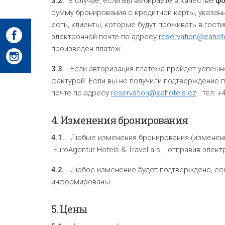
3.2.
В случае, если Вы выбираете в качестве
фо
сумму бронирования с кредитной карты, указанн
есть, клиенты, которые будут проживать в гост
электронной почте по адресу
reservation@eahot
произведен платеж.
3.3.
Если авторизация платежа пройдет успешно
фактурой. Если вы не получили подтверждение п
почте по адресу
reservation@eahotels.cz
. тел: 
4.
Изменения бронирования
4.1.
Любые изменения бронирования (изменение 
EuroAgentur Hotels & Travel a.s. , отправив эл
4.2.
Любое изменение будет подтверждено, если
информированы.
5.
Цены