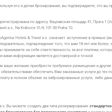
пользуя его и делая бронирование, вы подтверждаете, что вы
.
зарегистрирована по адресу: Вацлавская площадь 41, Прага 1 (Vá
el a.s., Na Královce 31/4, 101 00 Praha 10.
Agentur Hotels & Travel a.s. означает вступление в прямые 
и, следовательно, подтвреждение того, что вам 18 лет или боле
то вы принимаете на себя ответственность за все платежи, кот
ая вами информация является достоверной и точной.
ак ваше желание приобрести требуемое размещение и другие п
ми обязательствами обеспечить Вам заказанные услуги до тех п
ит оплату в полном объеме за забронированные услуги, либо дан
l a.s. Вы можете создать два типа резервирования:
стандартно