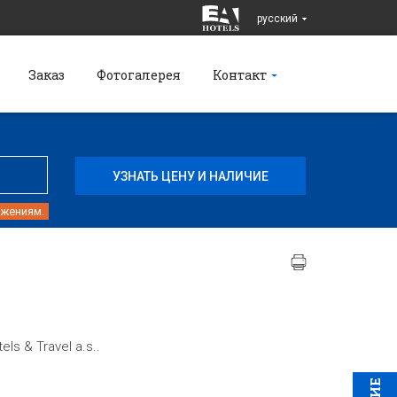
pусский
Заказ
Фотогалерея
Контакт
ожениям.
s & Travel a.s..