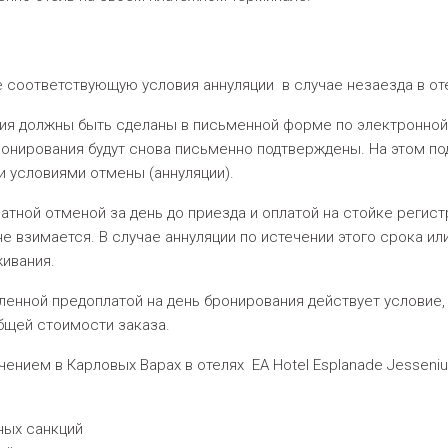
оответствующую условия аннуляции в случае незаезда в оте
 должны быть сделаны в письменной форме по электронной
бронирования будут снова письменно подтверждены. На этом п
 условиями отмены (аннуляции).
атной отменой за день до приезда и оплатой на стойке регист
 не взимается. В случае аннуляции по истечении этого срока и
ивания.
енной предоплатой на день бронирования действует условие, 
бщей стоимости заказа.
ием в Карловых Варах в отелях EA Hotel Esplanade Jessenius,
ных санкций