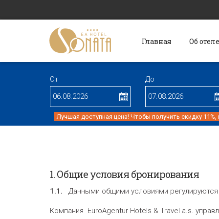
Главная
Об отел
От
До
Лучшая доступная цена! Чтобы получить скидку 11%,
1. Общие условия бронирования
1.1.
Данными общими условиями регулируются ус
Компания EuroAgentur Hotels & Travel a.s. упра