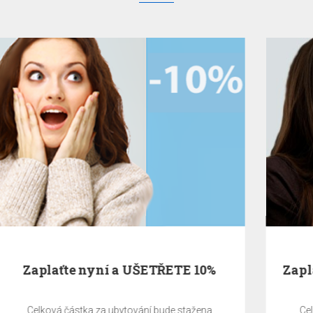
Zaplaťte nyní a UŠETŘETE 10% - Se
snídaní
Celková částka za ubytování bude stažena