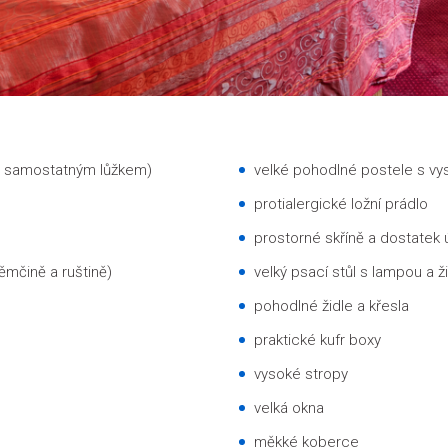
se samostatným lůžkem)
velké pohodlné postele s vy
protialergické ložní prádlo
prostorné skříně a dostatek 
němčině a ruštině)
velký psací stůl s lampou a ž
pohodlné židle a křesla
praktické kufr boxy
vysoké stropy
velká okna
měkké koberce