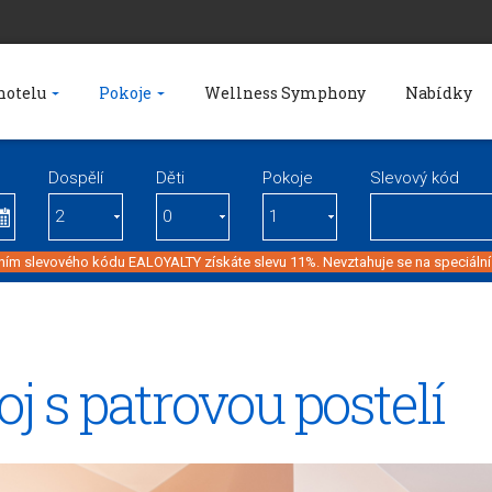
hotelu
Pokoje
Wellness Symphony
Nabídky
Dospělí
Děti
Pokoje
Slevový kód
ím slevového kódu EALOYALTY získáte slevu 11%. Nevztahuje se na speciální
j s patrovou postelí