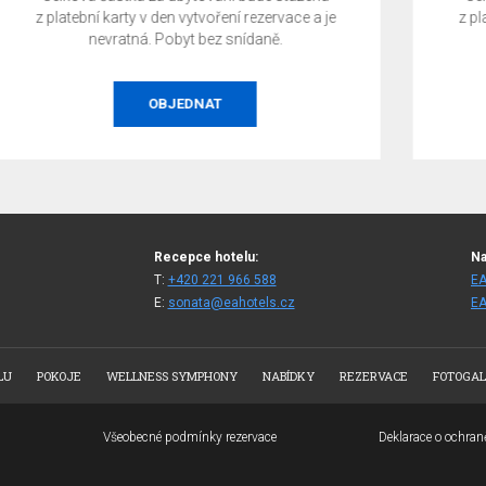
z platební karty v den vytvoření rezervace a je
nevratná. Pobyt se snídaní.
OBJEDNAT
Recepce hotelu:
Na
T:
+420 221 966 588
EA
E:
sonata@eahotels.cz
EA
LU
POKOJE
WELLNESS SYMPHONY
NABÍDKY
REZERVACE
FOTOGAL
Všeobecné podmínky rezervace
Deklarace o ochra