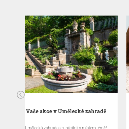
radě
Zaplaťte nyní a UŠETŘETE 10%
 téměř
Celková částka za ubytování bude stažena