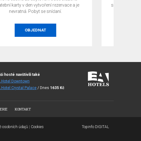
společnosti EuroAgentur Hotels&Travel za jejich
věrnost EA Hotels.
VÍCE
ši hosté navštívili také
 Hotel Downtown
 Hotel Crystal Palace
/ Dnes
1635
Kč
ERIE
KONTAKT
ně osobních údajů
|
Cookies
Topinfo DIGITAL