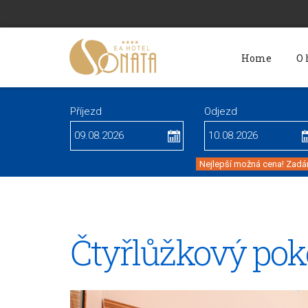
Home
O 
Příjezd
Odjezd
Nejlepší možná cena! Zadán
Čtyřlůžkový poko