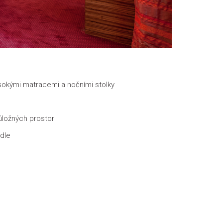
sokými matracemi a nočními stolky
úložných prostor
idle