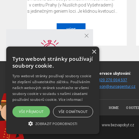
adem)
z platební karty v den vytvoření rezervace a je
etoucí
nevratná. Pobyt bez snídaně.
můžete
ať již je
entace,
OBJEDNAT
 výstava
×
Tyto webové stránky používají
GARANCE NEJNIŽŠÍ CENY!
soubory cookie.
Nejvýhodnější cenu dostanete pouze při
Sokolská 68
Rezervace ubytování:
rezervaci z těchto stránek!
Tyto webové stránky používají soubory cookie
120 00 Praha 2
T:
+420 270 004 537
ke zlepšení uživatelského zážitku. Používáním
(
mapa
)
E:
fitson@euroagentur.cz
našich webových stránek souhlasíte se všemi
OVĚŘIT CENU A DOSTUPNOST
soubory cookie v souladu s našimi zásadami
používání souborů cookie.
Více informací
HOME
O HOTE
VŠE PŘIJMOUT
VŠE ODMÍTNOUT
ZOBRAZIT PODROBNOSTI
Copyright © 2007-2026
www.bezvapobyt.cz
EuroAgentur Hotels&Travel a.s.
NEZBYTNĚ NUTNÉ SOUBORY