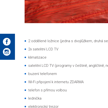
2 oddělené ložnice (jedna s dvojlůžkem, druhá 
2x satelitní LCD TV
klimatizace
satelitní LCD TV (programy v češtině, angličtině, 
buzení telefonem
Wi-Fi připojení k internetu ZDARMA
telefon s přímou volbou
lednička
elektronický trezor