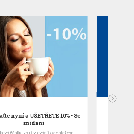
EA Benefit Program
EA BENEFIT program je odměnou klientům